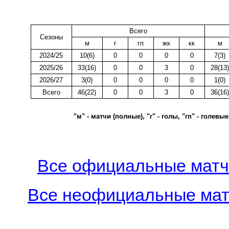
Всего
Сезоны
м
г
гп
жк
кк
м
2024/25
10(6)
0
0
0
0
7(3)
2025/26
33(16)
0
0
3
0
28(13)
2026/27
3(0)
0
0
0
0
1(0)
Всего
46(22)
0
0
3
0
36(16)
"м" - матчи (полные), "г" - голы, "гп" - голев
Все официальные матч
Все неофициальные мат