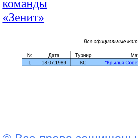
Все официальные матч
№
Дата
Турнир
Ма
1
18.07.1989
КС
"Крылья Совет