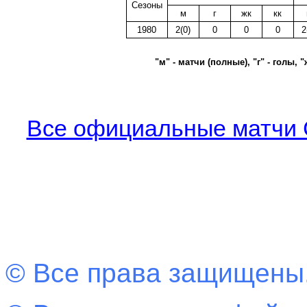
Сезоны
м
г
жк
кк
1980
2(0)
0
0
0
2
"м" - матчи (полные), "г" - голы, 
Все официальные матчи С
© Все права защищены