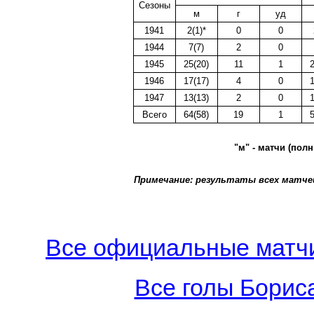
Сезоны
м
г
уд
1941
2(1)*
0
0
1944
7(7)
2
0
1945
25(20)
11
1
2
1946
17(17)
4
0
1
1947
13(13)
2
0
1
Всего
64(58)
19
1
5
"м" - матчи (полн
Примечание: результаты всех матчей
Все официальные матчи
Все голы Бориса