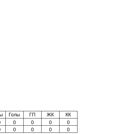
»
ты
Голы
ГП
ЖК
КК
0
0
0
0
0
0
0
0
0
0