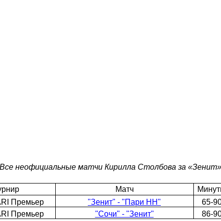
Все неофициальные матчи Кирилла Столбова за «Зенит
урнир
Матч
Мину
ARI Премьер
"Зенит" - "Пари НН"
65-9
ARI Премьер
"Сочи" - "Зенит"
86-9