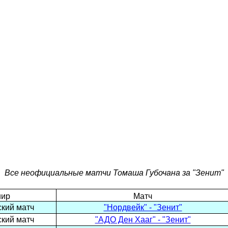
Все неофициальные матчи Томаша Губочана за "Зенит"
нир
Матч
кий матч
"Нордвейк" - "Зенит"
кий матч
"АДО Ден Хааг" - "Зенит"