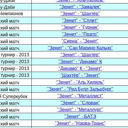
бу-Даби
"Зенит" - "Замалек"
бу-Даби
 Чемпионов
"Зенит" - "Шахтёр"
"Зенит" - "Сплит"
кий матч
"Зенит" - "Гурник"
кий матч
"Зенит" - "Прато"
кий матч
"Сиена" - "Зенит"
кий матч
"Зенит" - "Сан Марино Кальчо"
кий матч
турнир - 2013
"Зенит" - "Шахтёр"
турнир - 2013
"Зенит" - "Динамо" К
турнир - 2013
"Динамо" К - "Зенит"
турнир - 2013
"Шахтёр" - "Зенит"
"Зенит" - "Аль Хиляль"
кий матч
"Зенит" - "Ред Булл Зальцбург"
кий матч
"Зенит" - "Металлист"
 Суперкубок
"Зенит" - "Слован"
кий матч
"Зенит" - "Металлург"
кий матч
"Зенит" - БАТЭ
кий матч
"Зенит" - "Нарва-Транс"
кий матч