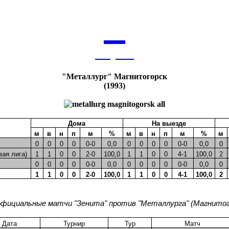
7
августа
архив
"Металлург" Магнитогорск
(1993)
Дома
На выезде
м
в
н
п
м
%
м
в
н
п
м
%
м
0
0
0
0
0-0
0,0
0
0
0
0
0-0
0,0
0
вая лига)
1
1
0
0
2-0
100,0
1
1
0
0
4-1
100,0
2
0
0
0
0
0-0
0,0
0
0
0
0
0-0
0,0
0
1
1
0
0
2-0
100,0
1
1
0
0
4-1
100,0
2
официальные матчи "Зенита" против "Металлурга" (Магнитог
Дата
Турнир
Тур
Матч