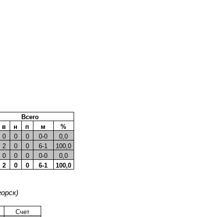
Всего
в
н
п
м
%
0
0
0
0-0
0,0
2
0
0
6-1
100,0
0
0
0
0-0
0,0
2
0
0
6-1
100,0
орск)
Счет