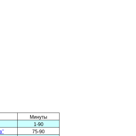
Минуты
1-90
в"
75-90