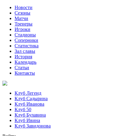
Новости
Сезоны
Матчи
Тренеры
Игроки
Стадионы
Соперники
Статистика
Зал славы
История
Календарь
Статьи
Контакты
Клуб Легенд
Клуб Садырина
Клуб Иванова
Клуб 50
Клуб Булавина
Клуб Ивина
Клуб Завидонова