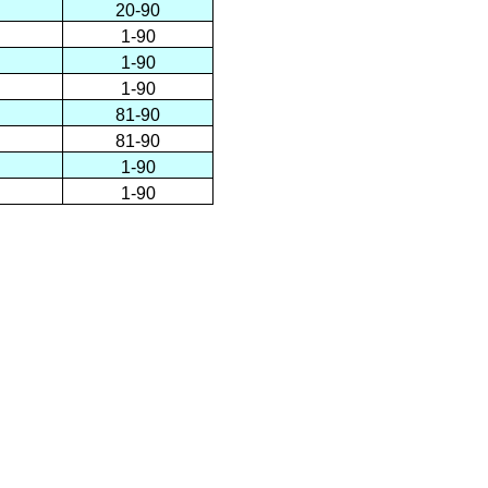
20-90
1-90
1-90
1-90
81-90
81-90
1-90
1-90