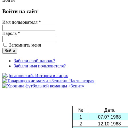
Войти
Войти на сайт
Имя пользователя *
Пароль *
Запомнить меня
Забыли свой пароль?
Забыли имя пользователя?
№
Дата
1
07.07.1968
2
12.10.1968