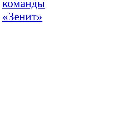
Эт
истор
а