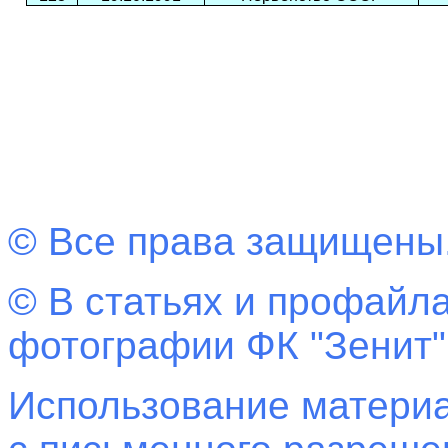
© Все права защищены
© В статьях и профайла
фотографии ФК "Зенит"
Использование материа