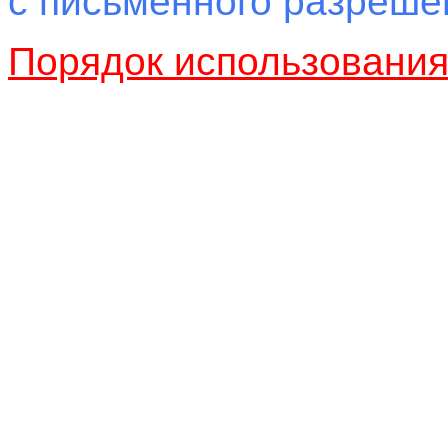
с письменного разреш
Порядок использовани