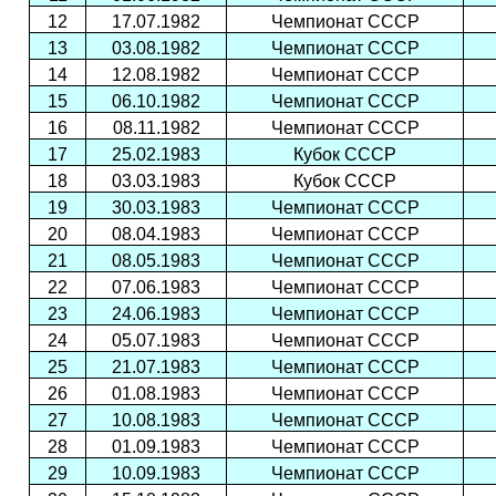
12
17.07.1982
Чемпионат СССР
13
03.08.1982
Чемпионат СССР
14
12.08.1982
Чемпионат СССР
15
06.10.1982
Чемпионат СССР
16
08.11.1982
Чемпионат СССР
17
25.02.1983
Кубок СССР
18
03.03.1983
Кубок СССР
19
30.03.1983
Чемпионат СССР
20
08.04.1983
Чемпионат СССР
21
08.05.1983
Чемпионат СССР
22
07.06.1983
Чемпионат СССР
23
24.06.1983
Чемпионат СССР
24
05.07.1983
Чемпионат СССР
25
21.07.1983
Чемпионат СССР
26
01.08.1983
Чемпионат СССР
27
10.08.1983
Чемпионат СССР
28
01.09.1983
Чемпионат СССР
29
10.09.1983
Чемпионат СССР