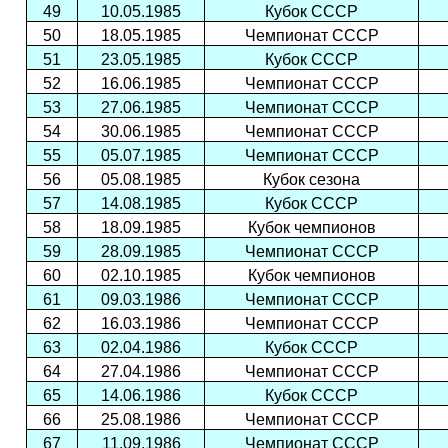
49
10.05.1985
Кубок СССР
50
18.05.1985
Чемпионат СССР
51
23.05.1985
Кубок СССР
52
16.06.1985
Чемпионат СССР
53
27.06.1985
Чемпионат СССР
54
30.06.1985
Чемпионат СССР
55
05.07.1985
Чемпионат СССР
56
05.08.1985
Кубок сезона
57
14.08.1985
Кубок СССР
58
18.09.1985
Кубок чемпионов
59
28.09.1985
Чемпионат СССР
60
02.10.1985
Кубок чемпионов
61
09.03.1986
Чемпионат СССР
62
16.03.1986
Чемпионат СССР
63
02.04.1986
Кубок СССР
64
27.04.1986
Чемпионат СССР
65
14.06.1986
Кубок СССР
66
25.08.1986
Чемпионат СССР
67
11.09.1986
Чемпионат СССР