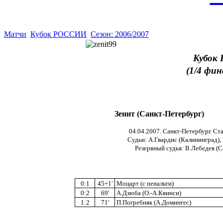
Матчи
Кубок РОССИИ
Сезон: 2006/2007
Кубок 
(1/4 фи
Зенит (Санкт-Петербург)
04.04.2007. Санкт-Петербург. Ст
Судьи: А.Гвардис (Калининград), 
Резервный судья: В.Лебедев (С
0:1
45+1'
Моцарт (с пенальти)
0:2
69'
А.Дзюба (О.-А.Квинси)
1:2
71'
П.Погребняк (А.Домингес)