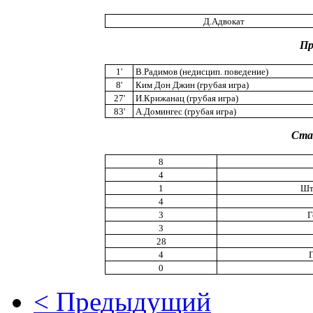
Д.Адвокат
Пр
1'
В.Радимов (недисцип. поведение)
8'
Ким Дон Джин (грубая игра)
27'
И.Крижанац (грубая игра)
83'
А.Домингес (грубая игра)
Ста
8
4
1
Шт
4
3
Г
3
28
4
0
< Предыдущий