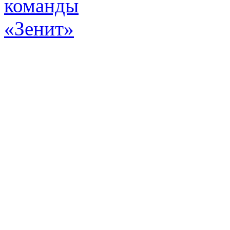
Эт
истор
а