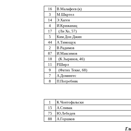
16
В.Малафеев (к)
3
М.Шкртел
14
Э.Хаген
4
И.Крижанац
17
(Ли Хо, 57)
5
Ким Дон Джин
44
А.Тимощук
2
В.Радимов
87
И.Максимов
18
(К.Зырянов, 46)
11
Р.Ширл
9
(Фатих Текке, 68)
7
А.Домингес
8
П.Погребняк
1
К.Чонтофальски
15
А.Спивак
75
Ю.Лебедев
88
А.Горшков
Гл