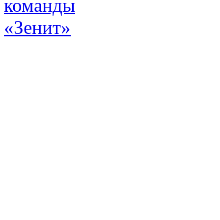
Эт
истор
а