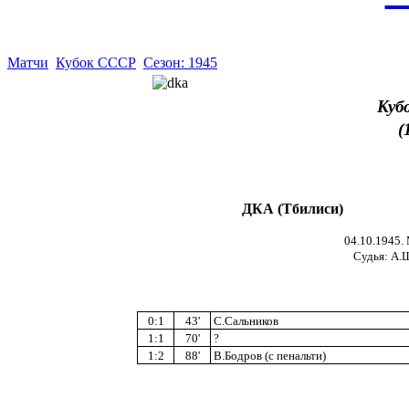
Матчи
Кубок СССР
Сезон: 1945
Куб
(
ДКА (Тбилиси)
04.10.1945.
Судья: А.Щ
0:1
43'
С.Сальников
1:1
70'
?
1:2
88'
В.Бодров (с пенальти)