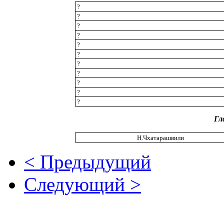
?
?
?
?
?
?
?
?
?
?
?
Гл
Н.Чхатарашвили
< Предыдущий
Следующий >