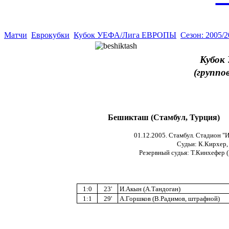
Матчи
Еврокубки
Кубок УЕФА/Лига ЕВРОПЫ
Сезон: 2005/
Кубок
(группо
Бешикташ (Стамбул, Турция)
01.12.2005. Стамбул. Стадион "И
Судьи: К.Кирхер, 
Резервный судья: Т.Кинхефер (
1:0
23'
И.Акын (А.Тандоган)
1:1
29'
А.Горшков (В.Радимов, штрафной)