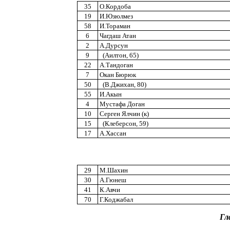
35
О.Кордоба
19
И.Юзюлмез
58
И.Тораман
6
Чагдаш Атан
2
А.Дурсун
9
(Аилтон, 65)
22
А.Тандоган
7
Окан Бюрюк
50
(В.Джихан, 80)
55
И.Акын
4
Мустафа Доган
10
Серген Ялчин (к)
15
(Клеберсон, 59)
17
А.Хассан
29
М.Шахин
30
А.Гюнеш
41
К.Авчи
70
Г.Коджабал
Гл