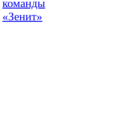
Эт
истор
а