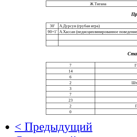
Ж.Тигана
Пр
30'
А.Дурсун (грубая игра)
90+1'
А.Хассан (недисциплинированное поведение
Ста
7
Г
14
6
2
Шт
3
7
23
2
0
< Предыдущий