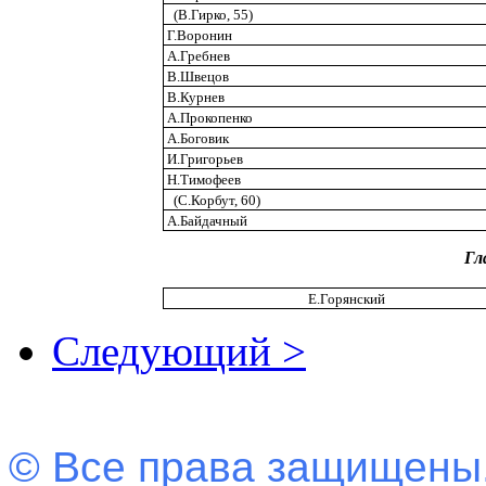
(В.Гирко, 55)
Г.Воронин
А.Гребнев
В.Швецов
В.Курнев
А.Прокопенко
А.Боговик
И.Григорьев
Н.Тимофеев
(С.Корбут, 60)
А.Байдачный
Гл
Е.Горянский
Следующий >
© Все права защищены