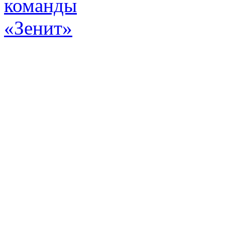
Эт
истор
а