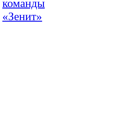
Эт
истор
а