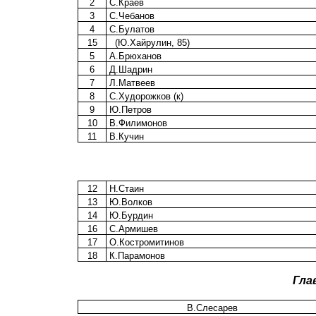
2
С.Краев
3
С.Чебанов
4
С.Булатов
15
(Ю.Хайрулин, 85)
5
А.Брюханов
6
Д.Шадрин
7
Л.Матвеев
8
С.Худорожков (к)
9
Ю.Петров
10
В.Филимонов
11
В.Кучин
12
Н.Стаин
13
Ю.Волков
14
Ю.Бурдин
16
С.Армишев
17
О.Костромитинов
18
К.Парамонов
Гла
В.Слесарев