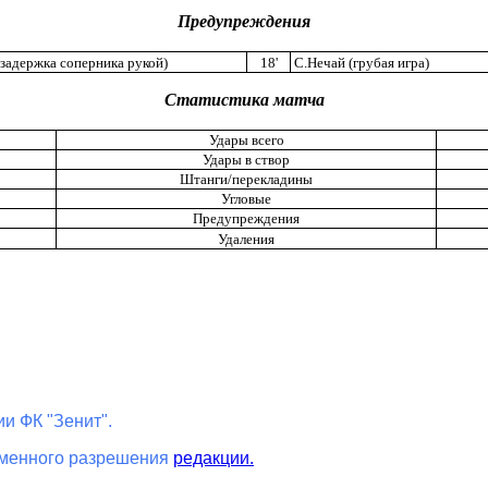
Предупреждения
задержка соперника рукой)
18'
С.Нечай (грубая игра)
Статистика матча
Удары всего
Удары в створ
Штанги/перекладины
Угловые
Предупреждения
Удаления
и ФК "Зенит".
ьменного разрешения
редакции.