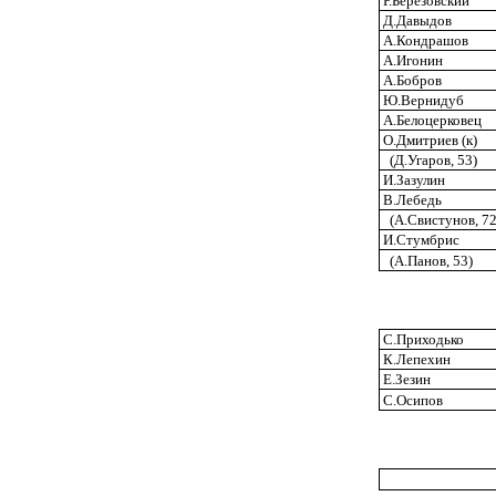
Р.Березовский
Д.Давыдов
А.Кондрашов
А.Игонин
А.Бобров
Ю.Вернидуб
А.Белоцерковец
О.Дмитриев (к)
(Д.Угаров, 53)
И.Зазулин
В.Лебедь
(А.Свистунов, 7
И.Стумбрис
(А.Панов, 53)
С.Приходько
К.Лепехин
Е.Зезин
С.Осипов