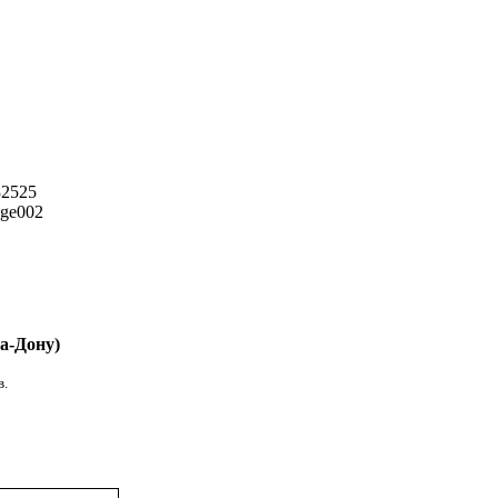
а-Дону)
в.