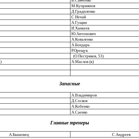
В.Савченко
М.Куприянов
Д.Градиленко
С.Нечай
А.Гущин
И.Ханкеев
Ю.Антонович
А.Коваленко
А.Бондарь
Р.Орещук
(О.Пестряков, 53)
2)
А.Маслов (к)
Запасные
А.Владимиров
Д.Сосков
А.Кобенко
А.Саенко
Главные тренеры
А.Бышовец
С.Андреев