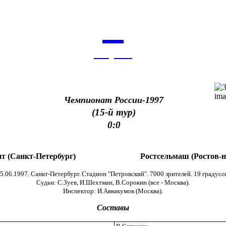
7
августа
архив
Чемпионат России-1997
(15-й тур)
0:0
ит (Санкт-Петербург)
Ростсельмаш (Ростов-н
5.06.1997. Санкт-Петербург. Стадион "Петровский". 7000 зрителей. 19 градусо
Судьи: С.Зуев, И.Шехтман, В.Сорокин (все - Москва).
Инспектор: И.Аввакумов (Москва).
Составы