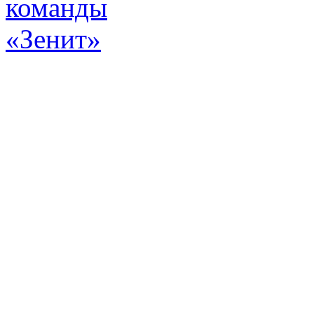
Эт
истор
а