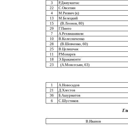
3
Р.Джяукштас
22
С.Овсепян
4
М.Ризвич (к)
13
М.Белецкий
15
(В.Леонов, 80)
29
Г.Пинто
7
А.Рехвиашвили
10
В.Колесниченко
28
(В.Шевченко, 60)
25
В.Целишчак
11
Р.Монарев
18
Э.Бракамонте
23
(А.Мовсесьян, 63)
1
А.Новосадов
21
Д.Хлестов
36
Б.Ашурматов
6
С.Шустиков
Гл
В.Иванов