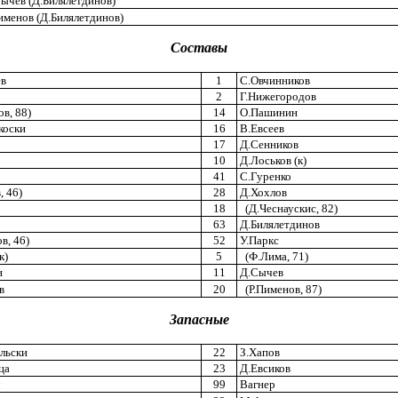
ычев (Д.Билялетдинов)
именов (Д.Билялетдинов)
Составы
в
1
C.Овчинников
2
Г.Нижегородов
в, 88)
14
О.Пашинин
коски
16
В.Евсеев
17
Д.Сенников
10
Д.Лоськов (к)
41
С.Гуренко
 46)
28
Д.Хохлов
18
(Д.Чеснаускис, 82)
63
Д.Билялетдинов
в, 46)
52
У.Паркс
к)
5
(Ф.Лима, 71)
н
11
Д.Сычев
в
20
(Р.Пименов, 87)
Запасные
льски
22
З.Хапов
ца
23
Д.Евсиков
ч
99
Вагнер