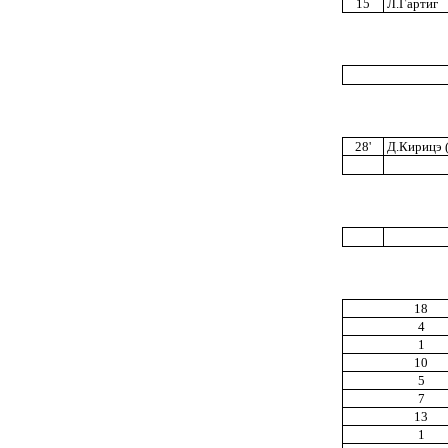
15
Л.Гартиг
28'
Д.Кирицэ (
18
4
1
10
5
7
13
1