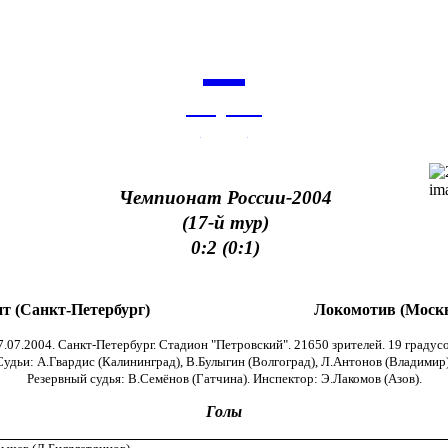
6
августа
архив
Чемпионат России-2004
(17-й тур)
0:2 (0:1)
ит (Санкт-Петербург)
Локомотив (Моск
7.07.2004. Санкт-Петербург. Стадион "Петровский". 21650 зрителей. 19 градусо
Судьи: А.Гвардис (Калининград), В.Булыгин (Волгоград), Л.Антонов (Владимир)
Резервный судья: В.Семёнов (Гатчина). Инспектор: Э.Лакомов (Азов).
Голы