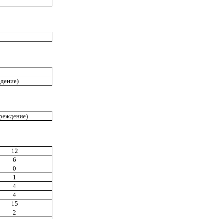
едение)
реждение)
12
6
0
1
4
4
15
2