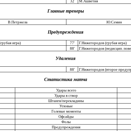
32
М.Ашветия
Главные тренеры
В.Петржела
Ю.Семин
Предупреждения
грубая игра)
77'
Г.Нижегородов (грубая игра)
88'
Г.Нижегородов (недисцип. пов
Удаления
88'
Г.Нижегородов (второе предуп
Статистика матча
Удары всего
Удары в створ
Штанги/перекладины
Угловые
Голевые моменты
Офсайды
Фолы
Предупреждения