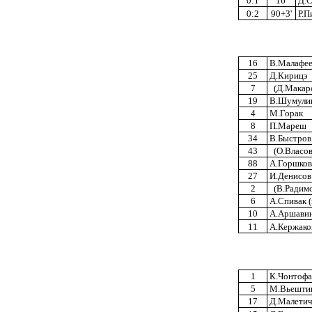
0:1
16'
Д.С
0:2
90+3'
Р.П
16
В.Малафее
25
Д.Кирицэ
7
(Д.Макаро
19
В.Шумули
4
М.Горак
8
П.Мареш
34
В.Быстров
43
(О.Власов,
88
А.Горшков
27
И.Денисов
2
(В.Радимо
6
А.Спивак (
10
А.Аршави
11
А.Кержако
1
К.Чонтофа
5
М.Вьешти
17
Д.Малети