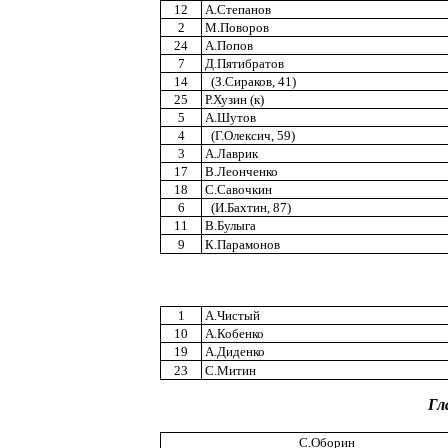
12
А.Степанов
2
М.Поворов
24
А.Попов
7
Д.Пятибратов
14
(З.Сираков, 41)
25
Р.Хузин (к)
5
А.Шутов
4
(Г.Олексич, 59)
3
А.Лаврик
17
В.Леонченко
18
С.Савочкин
6
(И.Бахтин, 87)
11
В.Булыга
9
К.Парамонов
1
А.Чистый
10
А.Кобенко
19
А.Диденко
23
С.Митин
Гл
С.Оборин