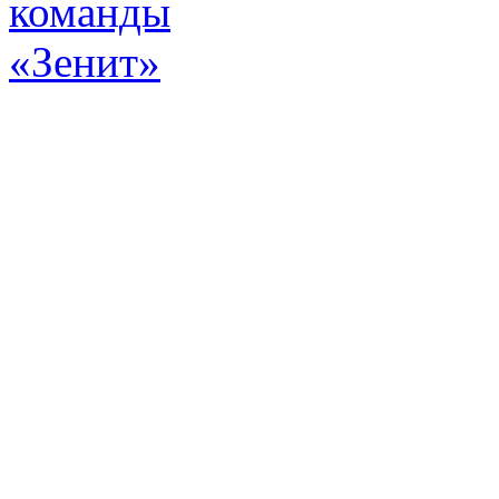
Эт
истор
а