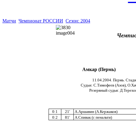
Матчи
Чемпионат РОССИИ
Сезон: 2004
Чемпио
Амкар (Пермь)
11.04.2004. Пермь. Стади
Судьи: С.Тимофеев (Азов), О.Ха
Резервный судья: Д.Терехо
0:1
21'
А.Аршавин (А.Кержаков)
0:2
81'
А.Спивак (с пенальти)