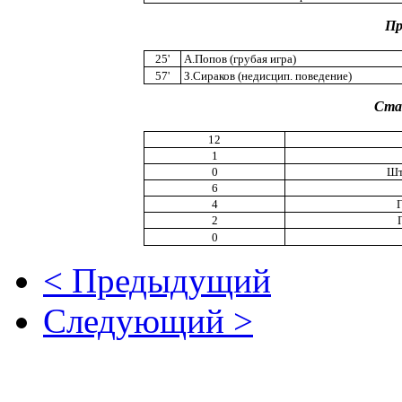
Пр
25'
А.Попов (грубая игра)
57'
З.Сираков (недисцип. поведение)
Ста
12
1
0
Шт
6
4
2
0
< Предыдущий
Следующий >