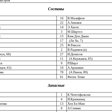
ыстров
Составы
16
В.Малафеев
22
А.Анюков
к
14
Э.Хаген
3
М.Шкртел
с
15
Ким Дон Джин
17
(Ли Хо, 7)
25
Ф.Риксен
2
В.Радимов (к)
ук, 68)
27
И.Денисов
)
11
(А.Кержаков, 85)
си
9
Р.Ширл
цев, 63)
10
А.Аршавин
нко
78
(А.Панов, 89)
61
Фатих Текке
Запасные
1
К.Чонтофальски
4
И.Крижанац
енко
13
Хен Ен Мин
6
А.Спивак