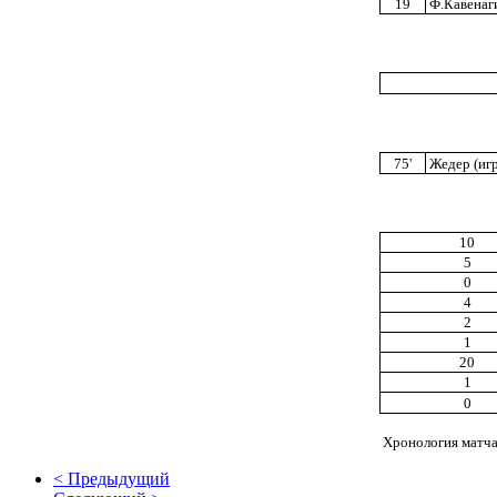
19
Ф.Кавенаг
75'
Жедер (игр
10
5
0
4
2
1
20
1
0
Хронология матча 
< Предыдущий