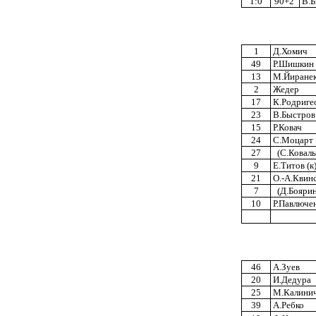
1:0
90+2'
В.Б
1
Д.Хомич
49
Р.Шишкин
13
М.Йиране
2
Жедер
17
К.Родриге
23
В.Быстров
15
Р.Ковач
24
С.Моцарт
27
(С.Ковальч
9
Е.Титов (к
21
О.-А.Квин
7
(Д.Боярин
10
Р.Павлюче
46
А.Зуев
20
И.Дедура
25
М.Калинич
39
А.Ребко