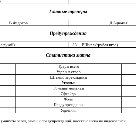
и
Главные тренеры
В.Федотов
Д.Адвокат
Предупреждения
а рукой)
83'
Р.Ширл (грубая игра)
Статистика матча
Удары всего
Удары в створ
Штанги/перекладины
Угловые
Голевые моменты
Офсайды
Фолы
Предупреждения
Удаления
(минуты голов, замен и предупреждений) восстановлена по видеозаписи