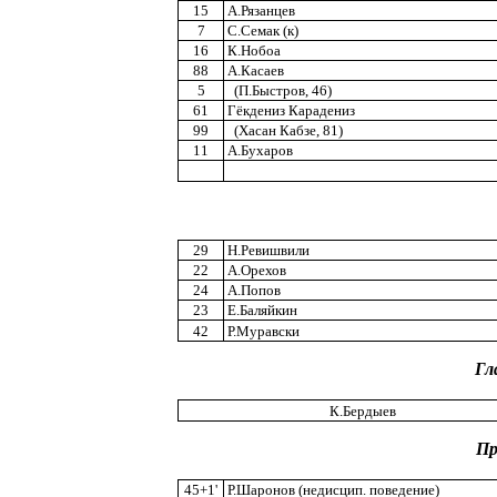
15
А.Рязанцев
7
С.Семак (к)
16
К.Нобоа
88
А.Касаев
5
(П.Быстров, 46)
61
Гёкдениз Карадениз
99
(Хасан Кабзе, 81)
11
А.Бухаров
29
Н.Ревишвили
22
А.Орехов
24
А.Попов
23
Е.Баляйкин
42
Р.Муравски
Гл
К.Бердыев
Пр
45+1'
Р.Шаронов (недисцип. поведение)