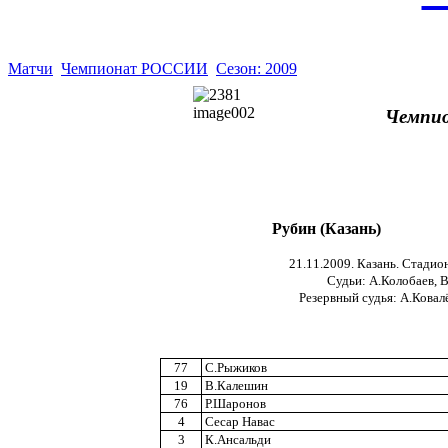
Матчи
Чемпионат РОССИИ
Сезон: 2009
Чемпио
Рубин (Казань)
21.11.2009. Казань. Стадио
Судьи: А.Колобаев, В
Резервный судья: А.Ковалё
77
С.Рыжиков
19
В.Калешин
76
Р.Шаронов
4
Сесар Навас
3
К.Ансальди