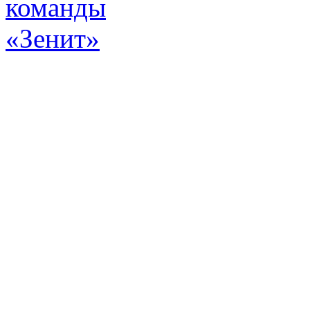
Эт
истор
а