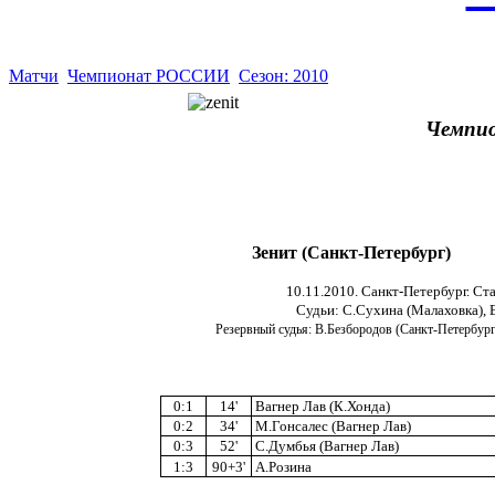
Матчи
Чемпионат РОССИИ
Сезон: 2010
Чемпио
Зенит (Санкт-Петербург)
10.11.2010. Санкт-Петербург. Ст
Судьи: С.Сухина (Малаховка), 
Резервный судья: В.Безбородов (Санкт-Петербург)
0:1
14'
Вагнер Лав (К.Хонда)
0:2
34'
М.Гонсалес (Вагнер Лав)
0:3
52'
С.Думбья (Вагнер Лав)
1:3
90+3'
А.Розина