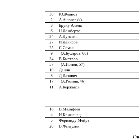
30
Ю.Жевнов
2
А.Анюков (к)
3
Бруну Алвеш
6
Н.Ломбертс
24
А.Лукович
27
И.Денисов
25
С.Семак
9
(А.Бухаров, 68)
34
В.Быстров
57
(А.Ионов, 57)
10
Данни
8
Д.Лазович
17
(А.Розина, 46)
11
А.Кержаков
16
В.Малафеев
4
И.Крижанац
5
Фернанду Мейра
20
В.Файзулин
Гл