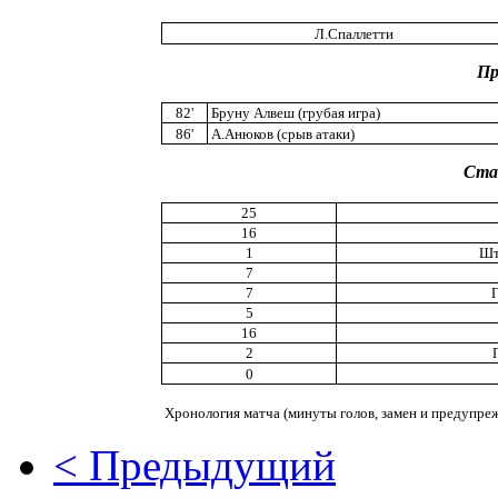
Л.Спаллетти
Пр
82'
Бруну Алвеш (грубая игра)
86'
А.Анюков (срыв атаки)
Ста
25
16
1
Шт
7
7
5
16
2
0
Хронология матча (минуты голов, замен и предупре
< Предыдущий