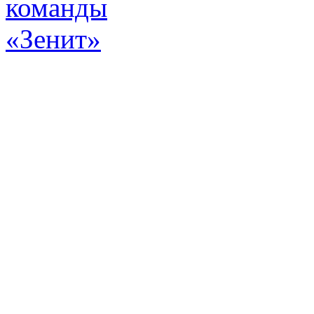
Эт
истор
а