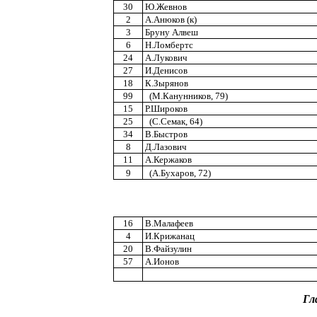
30
Ю.Жевнов
2
А.Анюков (к)
3
Бруну Алвеш
6
Н.Ломбертс
24
А.Лукович
27
И.Денисов
18
К.Зырянов
99
(М.Канунников, 79)
15
Р.Широков
25
(С.Семак, 64)
34
В.Быстров
8
Д.Лазович
11
А.Кержаков
9
(А.Бухаров, 72)
16
В.Малафеев
4
И.Крижанац
20
В.Файзулин
57
А.Ионов
Гл