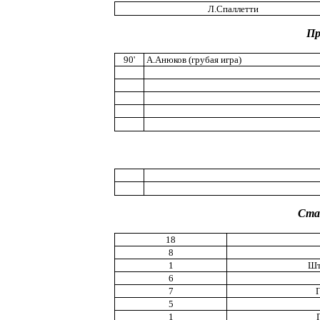
Л.Спаллетти
Пр
90'
А.Анюков (грубая игра)
Ста
18
8
1
Шт
6
7
5
1