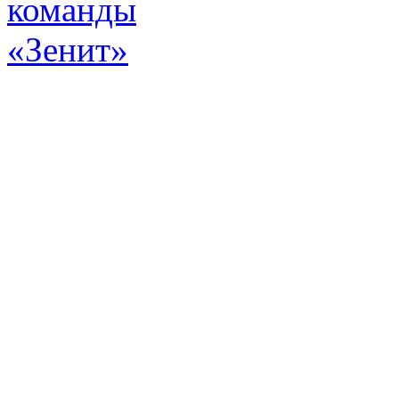
Эт
истор
а