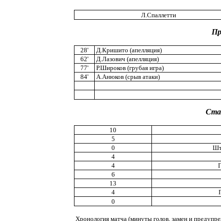
Л.Спаллетти
Пр
28'
Д.Кришито (апелляция)
62'
Д.Лазович (апелляция)
77'
Р.Широков (грубая игра)
84'
А.Анюков (срыв атаки)
Ста
10
5
0
Шт
4
4
6
13
4
0
Хронология матча (минуты голов, замен и предупре