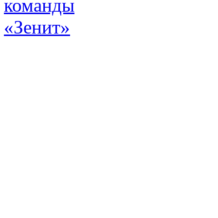
Эт
истор
а