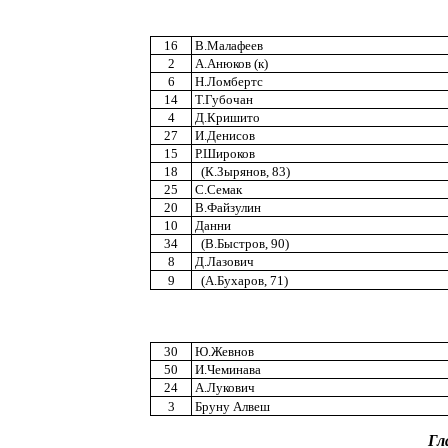
16
В.Малафеев
2
А.Анюков (к)
6
Н.Ломбертс
14
Т.Губочан
4
Д.Кришито
27
И.Денисов
15
Р.Широков
18
(К.Зырянов, 83)
25
С.Семак
20
В.Файзулин
10
Данни
34
(В.Быстров, 90)
8
Д.Лазович
9
(А.Бухаров, 71)
30
Ю.Жевнов
50
И.Чеминава
24
А.Лукович
3
Бруну Алвеш
Гл