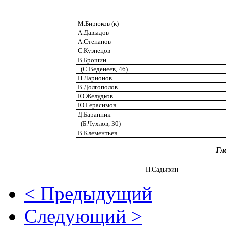
М.Бирюков (к)
А.Давыдов
А.Степанов
С.Кузнецов
В.Брошин
(С.Веденеев, 46)
Н.Ларионов
В.Долгополов
Ю.Желудков
Ю.Герасимов
Д.Баранник
(Б.Чухлов, 30)
В.Клементьев
Гл
П.Садырин
< Предыдущий
Следующий >