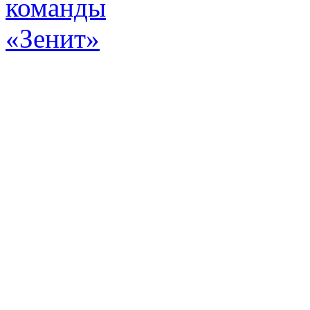
Эт
истор
а