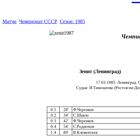
Матчи
Чемпионат СССР
Сезон: 1985
Чемпи
Зенит (Ленинград)
17.03.1985. Ленинград. 
Судьи: И.Тимошенко (Ростов-на-Дон
0:1
28'
Ф.Черенков
0:2
34'
С.Шавло
0:3
42'
Ф.Черенков
0:4
54'
С.Родионов
1:4
89'
В.Клементьев