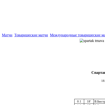
Матчи
Товарищеские матчи
Международные товарищеские м
Спартак
18
0:1
18'
В.Быстр