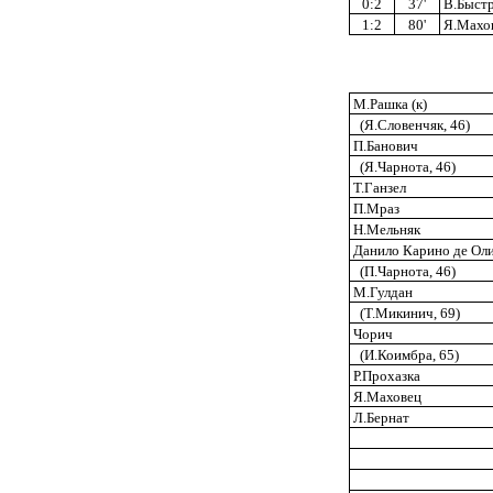
0:2
37'
В.Быстр
1:2
80'
Я.Махо
М.Рашка (к)
(Я.Словенчяк, 46)
П.Банович
(Я.Чарнота, 46)
Т.Ганзел
П.Мраз
Н.Мельняк
Данило Карино де Ол
(П.Чарнота, 46)
М.Гулдан
(Т.Микинич, 69)
Чорич
(И.Коимбра, 65)
Р.Прохазка
Я.Маховец
Л.Бернат