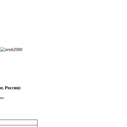
г, Россия)
но.