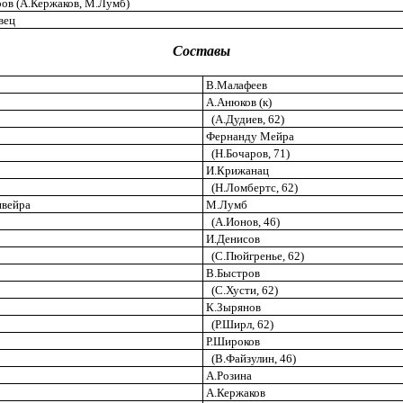
ов (А.Кержаков, М.Лумб)
вец
Составы
В.Малафеев
А.Анюков (к)
(А.Дудиев, 62)
Фернанду Мейра
(Н.Бочаров, 71)
И.Крижанац
(Н.Ломбертс, 62)
ивейра
М.Лумб
(А.Ионов, 46)
И.Денисов
(С.Пюйгренье, 62)
В.Быстров
(С.Хусти, 62)
К.Зырянов
(Р.Ширл, 62)
Р.Широков
(В.Файзулин, 46)
А.Розина
А.Кержаков