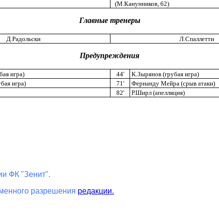
(М.Канунников, 62)
Главные тренеры
Д.Радольски
Л.Спаллетти
Предупреждения
бая игра)
44'
К.Зырянов (грубая игра)
бая игра)
71'
Фернанду Мейра (срыв атаки)
82'
Р.Ширл (апелляция)
и ФК "Зенит".
ьменного разрешения
редакции.