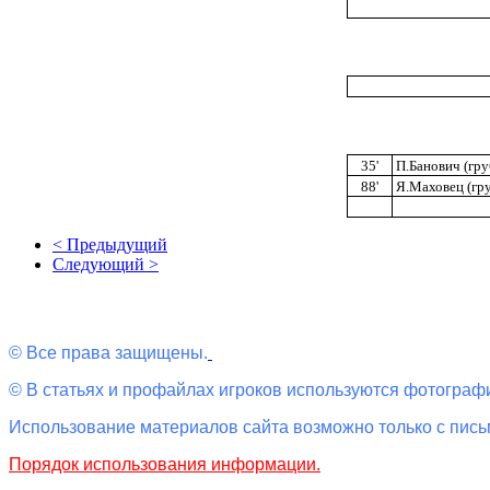
35'
П.Банович (гру
88'
Я.Маховец (гру
< Предыдущий
Следующий >
© Все права защищены.
© В статьях и профайлах игроков используются фотографи
Использование материалов сайта возможно только с пис
Порядок использования информации.