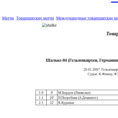
Матчи
Товарищеские матчи
Международные товарищеские м
Това
Шальке-04 (Гельзенкирхен, Германия
20.01.2007. Гельзенкир
Судьи: К.Фишер, Ф.Ш
1:0
9'
М.Бордон (Линкольн)
1:1
20'
П.Погребняк (А.Домингес)
2:1
32'
К.Кураньи