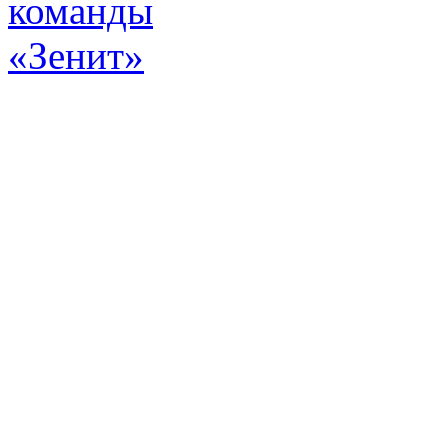
Эт
истор
а