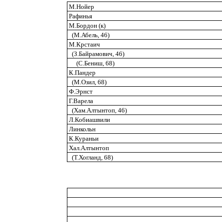
М.Нойер
Рафинья
М.Бордон (к)
(М.Абель, 46)
М.Крстаич
(З.Байрамович, 46)
(С.Бениш, 68)
К.Пандер
(М.Озил, 68)
Ф.Эрнст
Г.Варела
(Хам.Алтынтоп, 46)
Л.Кобиашвили
Линкольн
К.Кураньи
Хал.Алтынтоп
(Т.Хогланд, 68)