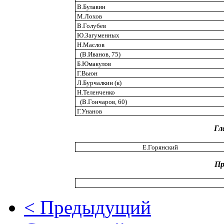
В.Булавин
М.Лохов
В.Голубев
Ю.Загуменных
Н.Маслов
(В.Иванов, 75)
Б.Юмакулов
Г.Вьюн
Л.Бурчалкин (к)
Н.Теленченко
(В.Гончаров, 60)
Г.Унанов
Гл
Е.Горянский
Пр
< Предыдущий