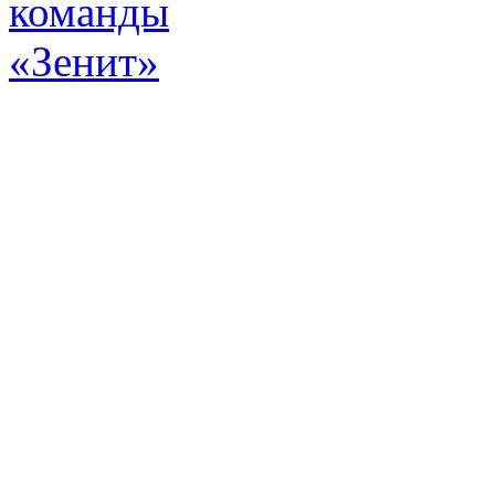
Эт
истор
а