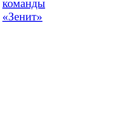
Эт
истор
а