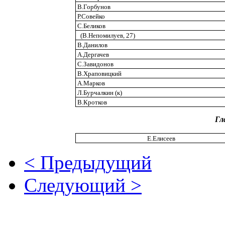
В.Горбунов
Р.Совейко
С.Беликов
(В.Непомилуев, 27)
В.Данилов
А.Дергачев
С.Завидонов
В.Храповицкий
А.Марков
Л.Бурчалкин (к)
В.Кротков
Гл
Е.Елисеев
< Предыдущий
Следующий >