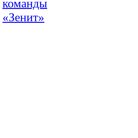
Эт
истор
а