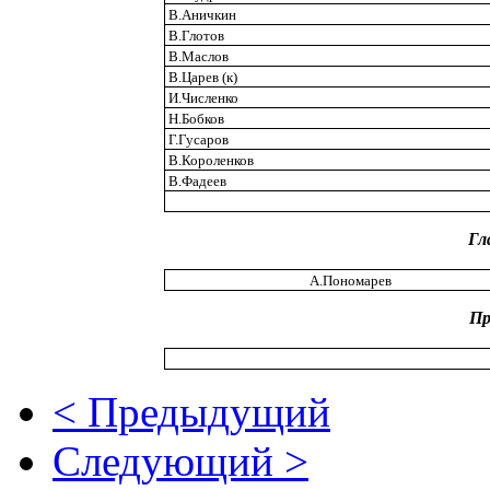
В.Аничкин
В.Глотов
В.Маслов
В.Царев (к)
И.Численко
Н.Бобков
Г.Гусаров
В.Короленков
В.Фадеев
Гл
А.Пономарев
Пр
< Предыдущий
Следующий >