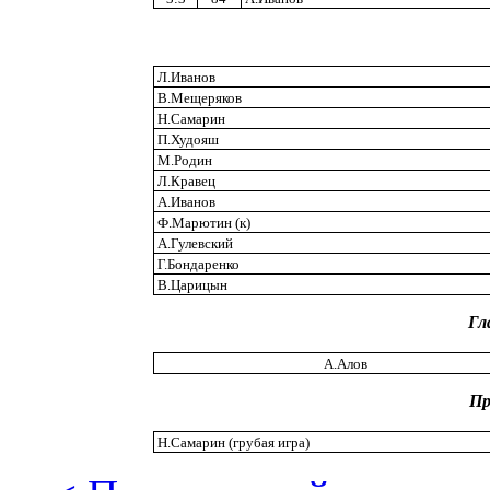
Л.Иванов
В.Мещеряков
Н.Самарин
П.Худояш
М.Родин
Л.Кравец
А.Иванов
Ф.Марютин (к)
А.Гулевский
Г.Бондаренко
В.Царицын
Гл
А.Алов
Пр
Н.Самарин (грубая игра)