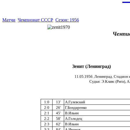
Матчи
Чемпионат СССР
Сезон: 1956
Чемпи
Зенит (Ленинград)
11.05.1956. Ленинград. Стадион 
Судьи: Э.Клавс (Рига), А
1:0
13'
А.Гулевский
2:0
26'
Г.Бондаренко
2:1
45'
В.Ильин
2:2
58'
А.Голодец
2:3
62'
В.Ильин
3:3
84'
А.Иванов