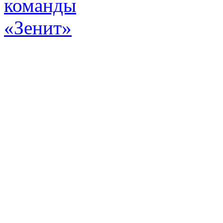
Эт
истор
а