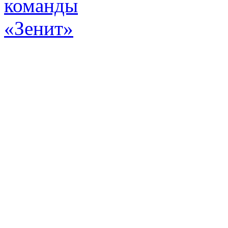
Эт
истор
а