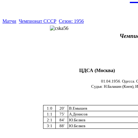
Матчи
Чемпионат СССР
Сезон: 1956
Чемпи
ЦДСА (Москва)
01.04.1956. Одесса. 
Судья: Н.Балакин (Киев), 
1:0
20'
В.Емышев
1:1
75'
А.Денисов
2:1
84'
Ю.Беляев
3:1
88'
Ю.Беляев