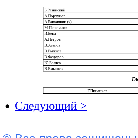
Б.Разинский
А.Порхунов
А.Башашкин (к)
М.Перевалов
И.Беца
А.Петров
В.Агапов
В.Рыжков
В.Федоров
Ю.Беляев
В.Емышев
Гл
Г.Пинаичев
Следующий >