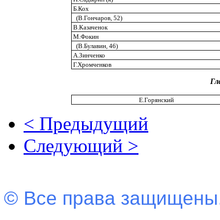
Б.Кох
(В.Гончаров, 52)
В.Казаченок
М.Фокин
(В.Булавин, 46)
А.Зинченко
Г.Хромченков
Гл
Е.Горянский
< Предыдущий
Следующий >
© Все права защищены