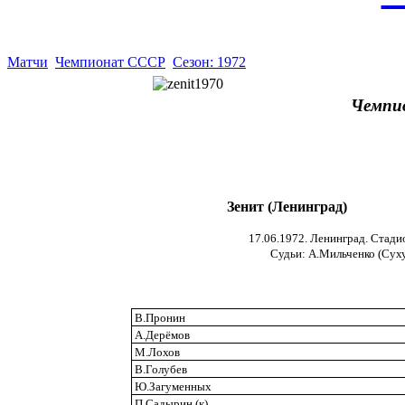
Матчи
Чемпионат СССР
Сезон: 1972
Чемпи
Зенит (Ленинград)
17.06.1972. Ленинград. Стади
Судьи: А.Мильченко (Суху
В.Пронин
А.Дерёмов
М.Лохов
В.Голубев
Ю.Загуменных
П.Садырин (к)