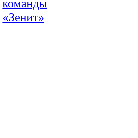
Эт
истор
а