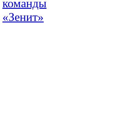
Эт
истор
а