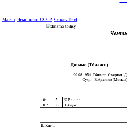
Матчи
Чемпионат СССР
Сезон: 1954
Чемпи
Динамо (Тбилиси)
09.08.1954. Тбилиси. Стадион "Д
Судьи: В.Архипов (Москва),
0:1
5'
Ю.Войнов
0:2
83'
П.Худояш
Ш.Кития