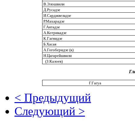
В.Элошвили
Д.Русадзе
И.Сарджвеладзе
Р.Махарадзе
Г.Антадзе
А.Котрикадзе
К.Гагнидзе
Б.Хасая
А.Гогоберидзе (к)
Н.Цагарейшвили
(З.Калоев)
Гл
Г.Гагуа
< Предыдущий
Следующий >