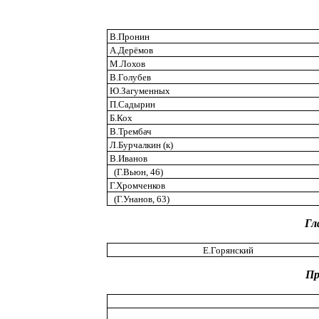
В.Пронин
А.Дерёмов
М.Лохов
В.Голубев
Ю.Загуменных
П.Садырин
Б.Кох
В.Трембач
Л.Бурчалкин (к)
В.Иванов
(Г.Вьюн, 46)
Г.Хромченков
(Г.Унанов, 63)
Гл
Е.Горянский
Пр