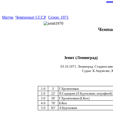
Матчи
Чемпионат СССР
Сезон: 1971
Чемпи
Зенит (Ленинград)
03.10.1971. Ленинград. Стадион име
Судьи: К.Андзюлис, К.
1:0
3'
Г.Хромченков
2:0
22'
П.Садырин (Л.Бурчалкин, штрафной)
3:0
36'
Г.Хромченков (Б.Кох)
4:0
78'
Б.Кох
5:0
83'
Л.Бурчалкин