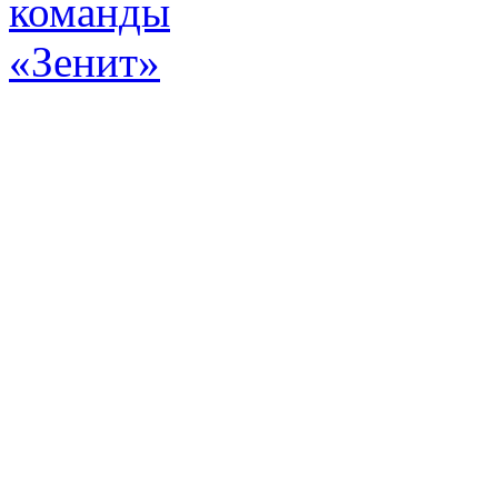
Эт
истор
а