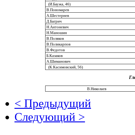
(И.Баужа, 46)
В.Пономарев
А.Шестернев
Д.Багрич
Н.Антоневич
Н.Маношин
В.Поляков
В.Поликарпов
В.Федотов
Б.Казаков
А.Шиманович
(К.Касимовский, 56)
Гл
В.Николаев
< Предыдущий
Следующий >