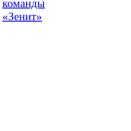
Эт
истор
а