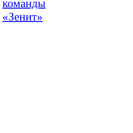
Эт
истор
а