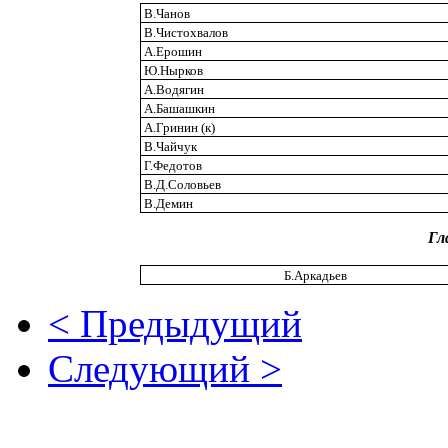
В.Чанов
В.Чистохвалов
А.Ерошин
Ю.Нырков
А.Водягин
А.Башашкин
А.Гринин (к)
В.Чайчук
Г.Федотов
В.Д.Соловьев
В.Демин
Гл
Б.Аркадьев
< Предыдущий
Следующий >