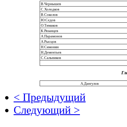
В.Чернышев
С.Холодков
В.Соколов
Ю.Седов
О.Тимаков
К.Рязанцев
А.Парамонов
А.Рысцов
Н.Симонян
Н.Дементьев
С.Сальников
Гл
А.Дангулов
< Предыдущий
Следующий >