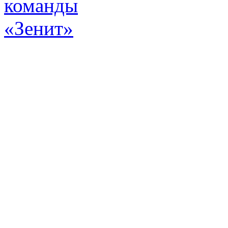
Эт
истор
а