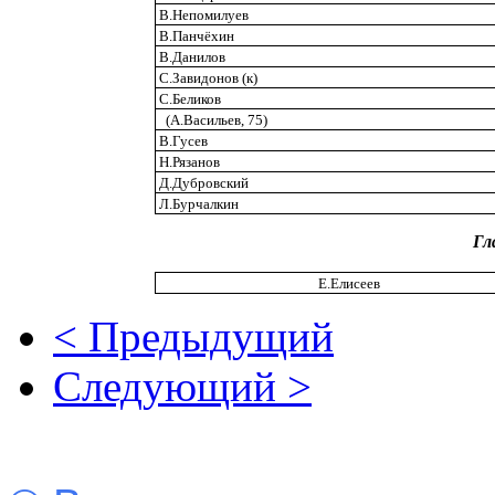
В.Непомилуев
В.Панчёхин
В.Данилов
С.Завидонов (к)
С.Беликов
(А.Васильев, 75)
В.Гусев
Н.Рязанов
Д.Дубровский
Л.Бурчалкин
Гл
Е.Елисеев
< Предыдущий
Следующий >