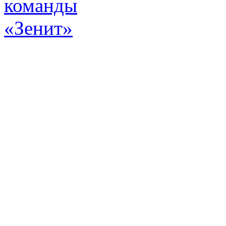
Эт
истор
а