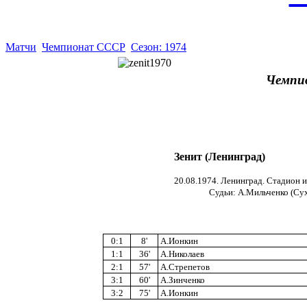
Матчи
Чемпионат СССР
Сезон: 1974
Чемпи
Зенит (Ленинград)
20.08.1974. Ленинград. Стадион и
Cудьи: А.Мильченко (Суху
0:1
8'
А.Ионкин
1:1
36'
А.Николаев
2:1
57'
А.Стрепетов
3:1
60'
А.Зинченко
3:2
75'
А.Ионкин