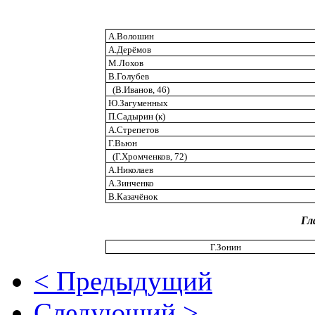
А.Волошин
А.Дерёмов
М.Лохов
В.Голубев
(В.Иванов, 46)
Ю.Загуменных
П.Садырин (к)
А.Стрепетов
Г.Вьюн
(Г.Хромченков, 72)
А.Николаев
А.Зинченко
В.Казачёнок
Гл
Г.Зонин
< Предыдущий
Следующий >