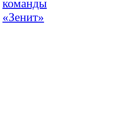
Эт
истор
а