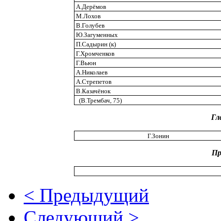
А.Дерёмов
М.Лохов
В.Голубев
Ю.Загуменных
П.Садырин (к)
Г.Хромченков
Г.Вьюн
А.Николаев
А.Стрепетов
В.Казачёнок
(В.Трембач, 75)
Гл
Г.Зонин
Пр
< Предыдущий
Следующий >