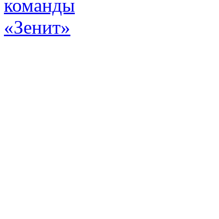
Эт
истор
а