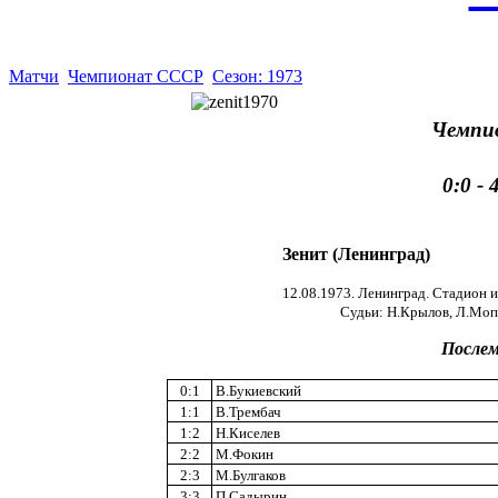
Матчи
Чемпионат СССР
Сезон: 1973
Чемпи
0:0 -
Зенит (Ленинград)
12.08.1973. Ленинград. Стадион и
Судьи: Н.Крылов, Л.Мопс
Послем
0:1
В.Букиевский
1:1
В.Трембач
1:2
Н.Киселев
2:2
М.Фокин
2:3
М.Булгаков
3:3
П.Садырин