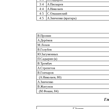
3:4
А.Пискарев
4:4
А.Николаев
4:5
С.Ольшанский
4:5
А.Зинченко (вратарь)
В.Пронин
А.Дерёмов
М.Лохов
В.Голубев
Ю.Загуменных
П.Садырин (к)
В.Трембач
А.Стрепетов
В.Гончаров
(А.Николаев, 80)
А.Зинченко
В.Жигунов
(М.Фокин, 84)
Гл
Г.Зонин