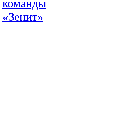
Эт
истор
а