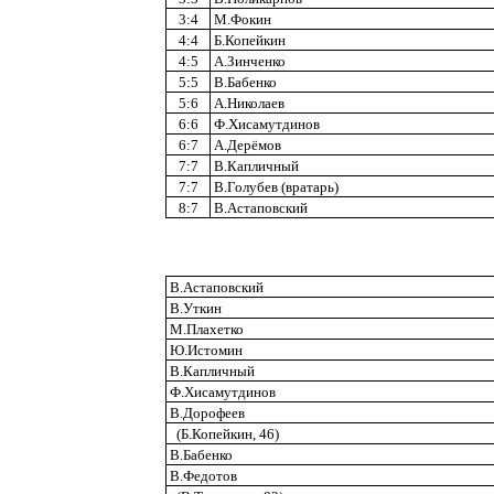
3:4
М.Фокин
4:4
Б.Копейкин
4:5
А.Зинченко
5:5
В.Бабенко
5:6
А.Николаев
6:6
Ф.Хисамутдинов
6:7
А.Дерёмов
7:7
В.Капличный
7:7
В.Голубев (вратарь)
8:7
В.Астаповский
В.Астаповский
В.Уткин
М.Плахетко
Ю.Истомин
В.Капличный
Ф.Хисамутдинов
В.Дорофеев
(Б.Копейкин, 46)
В.Бабенко
В.Федотов