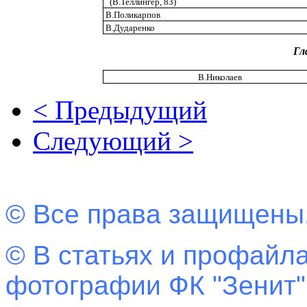
(В.Теллингер, 83)
В.Поликарпов
В.Дударенко
Гл
В.Николаев
< Предыдущий
Следующий >
© Все права защищены
© В статьях и профайла
фотографии ФК "Зенит"