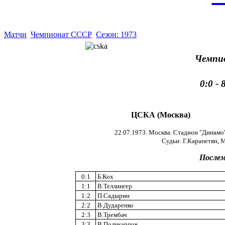
Матчи
Чемпионат СССР
Сезон: 1973
Чемпи
0:0 -
ЦСКА (Москва)
22.07.1973. Москва. Стадион "Динамо"
Судьи: Г.Карапетян, М
Послем
0:1
Б.Кох
1:1
В.Теллингер
1:2
П.Садырин
2:2
В.Дударенко
2:3
В.Трембач
3:3
В.Поликарпов