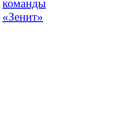
Эт
истор
а