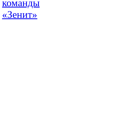
Эт
истор
а