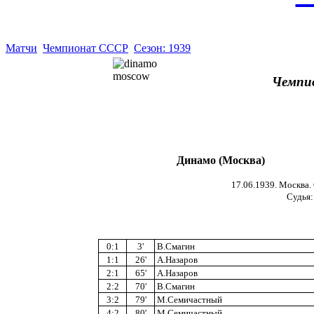
Матчи
Чемпионат СССР
Сезон: 1939
Чемпи
Динамо (Москва)
17.06.1939. Москва.
Судья:
0:1
3'
В.Смагин
1:1
26'
А.Назаров
2:1
65'
А.Назаров
2:2
70'
В.Смагин
3:2
79'
М.Семичастный
4:2
80'
М.Семичастный