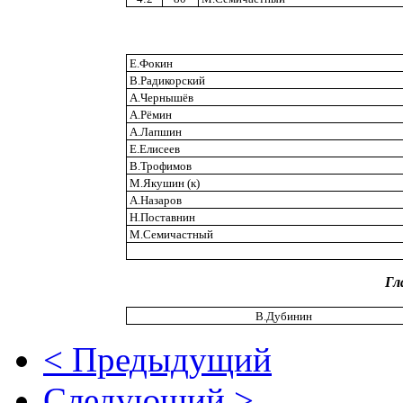
Е.Фокин
В.Радикорский
А.Чернышёв
А.Рёмин
А.Лапшин
Е.Елисеев
В.Трофимов
М.Якушин (к)
А.Назаров
Н.Поставнин
М.Семичастный
Гл
В.Дубинин
< Предыдущий
Следующий >