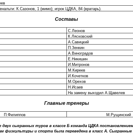
еев
альти: К.Сазонов, 1 (мимо); игрок ЦДКА, 84 (вратарь).
Составы
С.Леонов
К.Лясковский
А.Савицкий
П.Зенкин
А.Виноградов
Е.Никишин
И.Митронов
М.Киреев
И.Кочетков
М.Орехов
Н.Исаев
На замену выходил А.Щавелев
Главные тренеры
П.Филиппов
М.Рущинский
е двух сыгранных туров в классе Б команда ЦДКА постановление
м физкультуры и спорта была переведена в класс А. Сыгранные