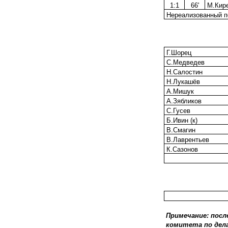
1:1
66'
М.Кир
Нереализованный пен
Г.Шорец
С.Медведев
Н.Салостин
Н.Лукашёв
А.Мишук
А.Зябликов
С.Гусев
Б.Ивин (к)
В.Смагин
В.Лаврентьев
К.Сазонов
Примечание: посл
комитета по дела