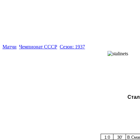
Матчи
Чемпионат СССР
Сезон: 1937
Стал
1:0
30'
В.Сма