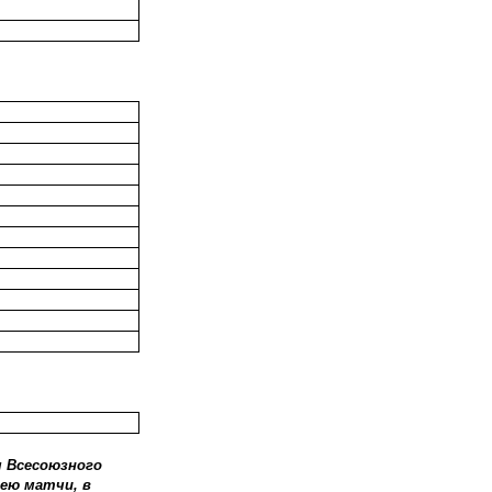
м Всесоюзного
 ею матчи, в