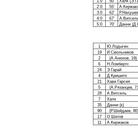
1:0
50'
Халк (Э.Г
2:0
55'
А.Кержако
3:0
62'
Р.Нахушев
4:0
67'
А.Витсел
5:0
70'
Данни (Д.
1
Ю.Лодыгин
19
И.Смольников
2
(А.Анюков, 19)
6
Н.Ломбертс
24
Э.Гарай
4
Д.Кришито
21
Хави Гарсия
5
(А.Рязанцев, 71
28
А.Витсель
7
Халк
35
Данни (к)
90
(Р.Шейдаев, 80
17
О.Шатов
11
А.Кержаков