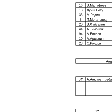
16
В.Малафеев
13
Луиш Нету
33
М.Родич
8
П.Могилевец
20
В.Файзулин
44
А.Тимощук
94
А.Евсеев
10
А.Аршавин
23
С.Рондон
Анд
84'
А.Анюков (груба
17