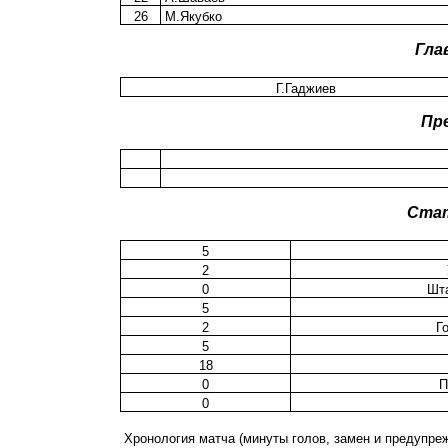
26
М.Якубко
Гла
Г.Гаджиев
Пр
Ста
5
2
0
Шта
5
2
Г
5
18
0
П
0
Хронология матча (минуты голов, замен и предупре