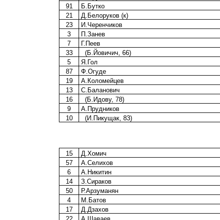
91
Б.Бутко
21
Д.Белоруков (к)
23
И.Черенчиков
3
П.Занев
7
Г.Пеев
33
(Б.Йовичич, 66)
5
Я.Гол
87
Ф.Огуде
19
А.Коломейцев
13
С.Баланович
16
(Б.Идову, 78)
9
А.Прудников
10
(И.Пикущак, 83)
15
Д.Хомич
57
А.Селихов
6
А.Никитин
14
З.Сираков
50
Р.Арзуманян
4
М.Батов
17
Д.Дзахов
22
А.Шаваев