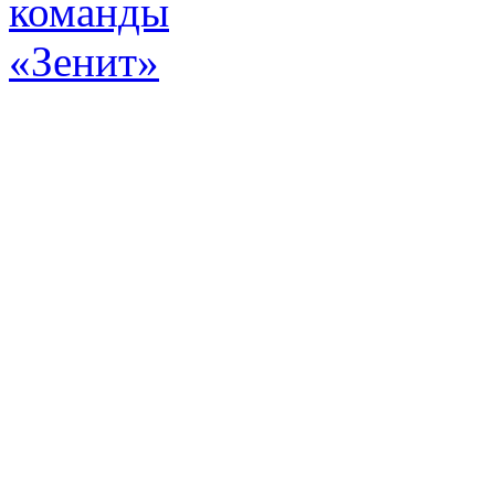
Эт
истор
а