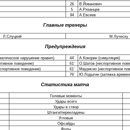
26
В.Йованович
5
А.Рязанцев
94
А.Евсеев
Главные тренеры
Л.Слуцкий
М.Луческу
Предупреждения
матическое нарушение правил)
44'
А.Кокорин (симуляция)
ртивное поведение)
61'
О.Шатов (неспортивное пове
спортивное поведение)
61'
Маурисио (неспортивное пов
76'
Ю.Лодыгин (затяжка времен
Статистика матча
Голевые моменты
Удары всего
Удары в створ
Штанги/перекладины
Угловые
Офсайды
Фолы