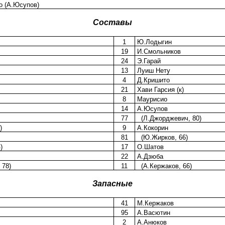
 (А.Юсупов)
Составы
1
Ю.Лодыгин
19
И.Смольников
24
Э.Гарай
13
Луиш Нету
4
Д.Кришито
21
Хави Гарсия (к)
8
Маурисио
14
А.Юсупов
77
(Л.Джорджевич, 80)
)
9
А.Кокорин
81
(Ю.Жирков, 66)
)
17
О.Шатов
22
А.Дзюба
 78)
11
(А.Кержаков, 66)
Запасные
41
М.Кержаков
95
А.Васютин
2
А.Анюков