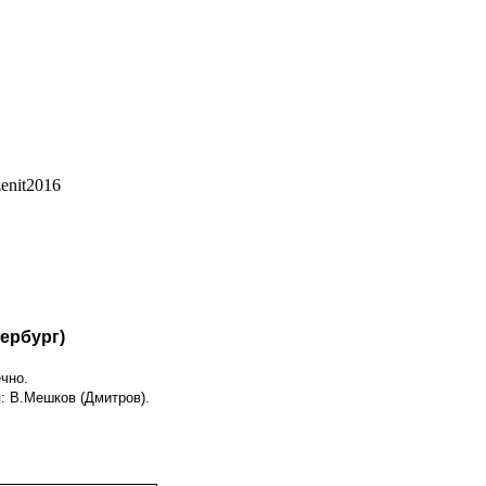
ербург)
ечно.
я: В.Мешков (Дмитров).