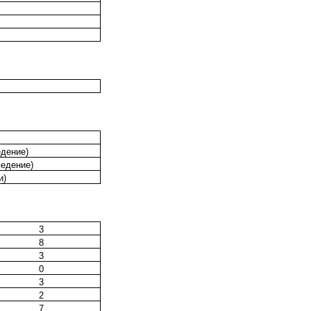
дение)
едение)
и)
3
8
3
0
3
2
7