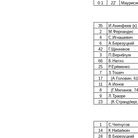
0:1
22'
Маурисио
35
И.Акинфеев (к)
2
М.Фернандес
4
С.Игнашевич
6
А.Березуцкий
42
Г.Щенников
3
П.Вернблум
66
Б.Натхо
25
Р.Ерёменко
7
З.Тошич
17
(А.Головин, 61
11
А.Ионов
8
(Г.Миланов, 74
9
Л.Траоре
23
(К.Страндберг,
1
С.Чепчугов
14
К.Набабкин
24
В.Березуцкий