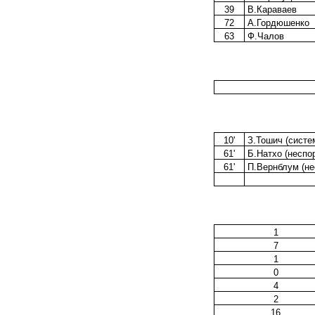
39
В.Караваев
72
А.Гордюшенко
63
Ф.Чалов
10'
З.Тошич (систе
61'
Б.Натхо (неспо
61'
П.Вернблум (не
1
7
1
0
4
2
16