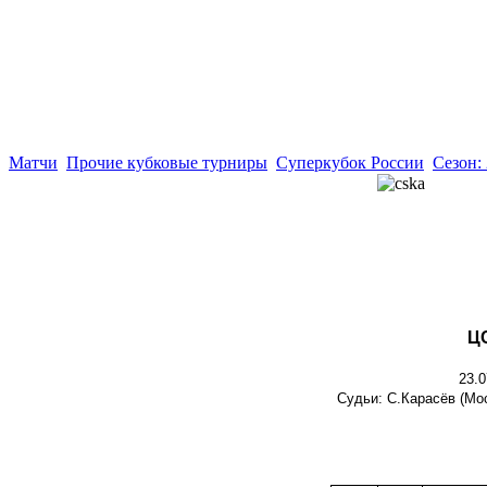
Матчи
Прочие кубковые турниры
Суперкубок России
Сезон:
ЦС
23.0
Судьи: С.Карасёв (Мос