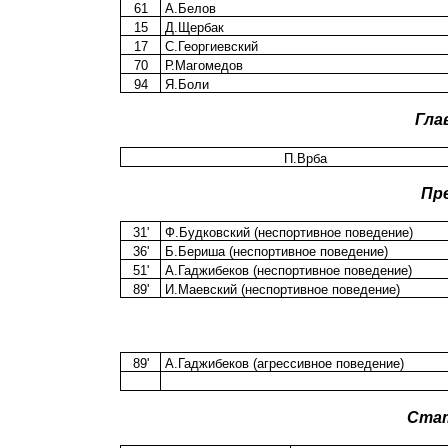
61
А.Белов
15
Д.Щербак
17
С.Георгиевский
70
Р.Магомедов
94
Я.Боли
Гла
П.Врба
Пр
31'
Ф.Будковский (неспортивное поведение)
36'
Б.Бериша (неспортивное поведение)
51'
А.Гаджибеков (неспортивное поведение)
89'
И.Маевский (неспортивное поведение)
89'
А.Гаджибеков (агрессивное поведение)
Ста