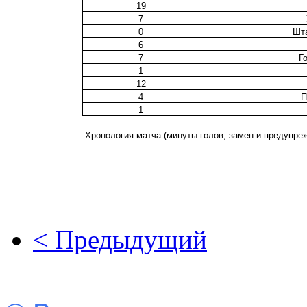
19
7
0
Шта
6
7
Г
1
12
4
П
1
Хронология матча (минуты голов, замен и предупре
< Предыдущий