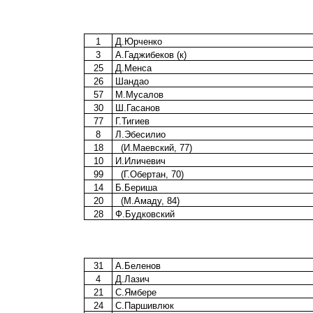
1
Д.Юрченко
3
А.Гаджибеков (к)
25
Д.Менса
26
Шандао
57
М.Мусалов
30
Ш.Гасанов
77
Г.Тигиев
8
Л.Эбесилио
18
(И.Маевский, 77)
10
И.Иличевич
99
(Г.Обертан, 70)
14
Б.Бериша
20
(М.Амаду, 84)
28
Ф.Будковский
31
А.Беленов
4
Д.Лазич
21
С.Ямбере
24
С.Паршивлюк