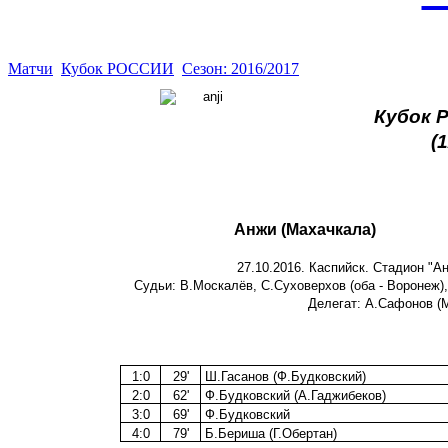
Матчи
Кубок РОССИИ
Сезон: 2016/2017
Кубок Р
(
Анжи (Махачкала)
27.10.2016. Каспийск. Стадион "А
Судьи: В.Москалёв, С.Суховерхов (оба - Воронеж),
Делегат: А.Сафонов (М
1:0
29'
Ш.Гасанов (Ф.Будковский)
2:0
62'
Ф.Будковский (А.Гаджибеков)
3:0
69'
Ф.Будковский
4:0
79'
Б.Бериша (Г.Обертан)