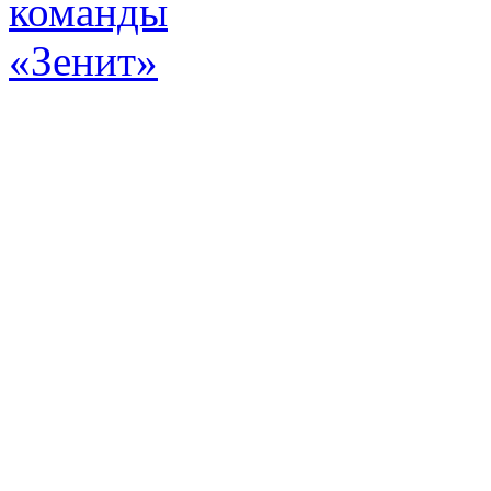
Эт
истор
а