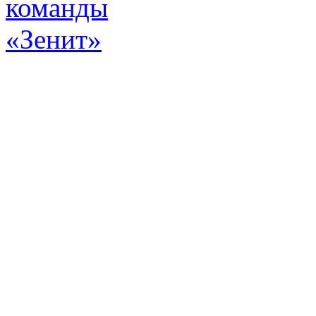
Эт
истор
а